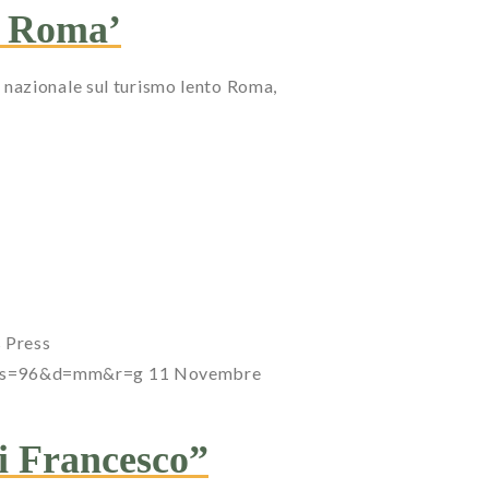
o Roma’
 nazionale sul turismo lento Roma,
s
Press
7?s=96&d=mm&r=g
11 Novembre
di Francesco”