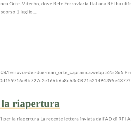
 linea Orte–Viterbo, dove Rete Ferroviaria Italiana RFI ha ulti
scorso 1 luglio.…
08/ferrovia-dei-due-mari_orte_capranica.webp
525
365
Pr
a0dc00d159716e8b727c2e166b6a8c63e0821521494395e437
la riapertura
er la riapertura La recente lettera inviata dall’AD di RFI A