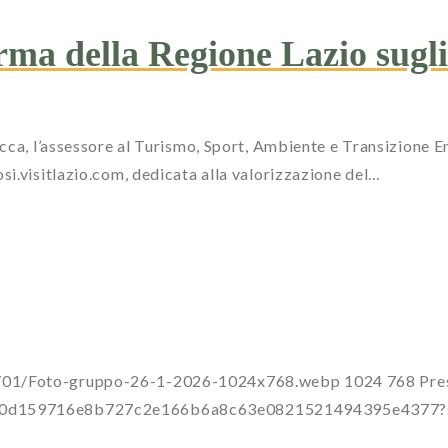
rma della Regione Lazio sugli 
cca, l’assessore al Turismo, Sport, Ambiente e Transizione E
si.visitlazio.com, dedicata alla valorizzazione del…
26/01/Foto-gruppo-26-1-2026-1024x768.webp
1024
768
Pre
a0dc00d159716e8b727c2e166b6a8c63e0821521494395e437