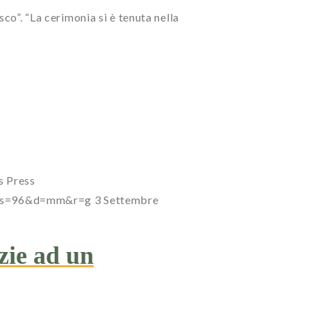
co”. “La cerimonia si è tenuta nella
s
Press
7?s=96&d=mm&r=g
3 Settembre
zie ad un