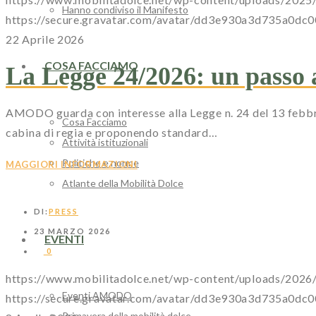
Hanno condiviso il Manifesto
https://secure.gravatar.com/avatar/dd3e930a3d735
22 Aprile 2026
COSA FACCIAMO
La Legge 24/2026: un passo 
AMODO guarda con interesse alla Legge n. 24 del 13 febbraio
Cosa Facciamo
cabina di regia e proponendo standard…
Attività istituzionali
Politiche e norme
MAGGIORI INFORMAZIONI
Atlante della Mobilità Dolce
DI:
PRESS
23 MARZO 2026
EVENTI
0
https://www.mobilitadolce.net/wp-content/uploads/2026
Eventi AMODO
https://secure.gravatar.com/avatar/dd3e930a3d735
Primavera della mobilità dolce