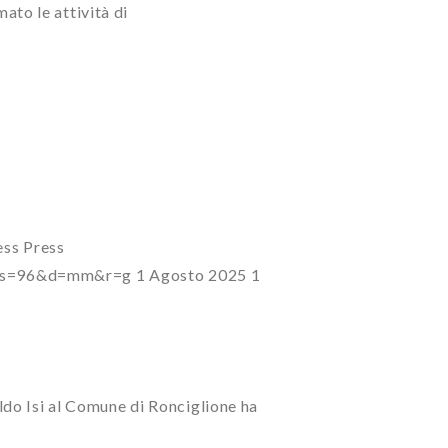
mato le attività di
ess
Press
7?s=96&d=mm&r=g
1 Agosto 2025
1
ldo Isi al Comune di Ronciglione ha