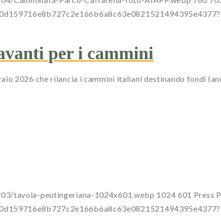
a0dc00d159716e8b727c2e166b6a8c63e0821521494395e437
avanti per i cammini
 2026 che rilancia i cammini italiani destinando fondi (anch
/03/tavola-peutingeriana-1024x601.webp
1024
601
Press
P
a0dc00d159716e8b727c2e166b6a8c63e0821521494395e437