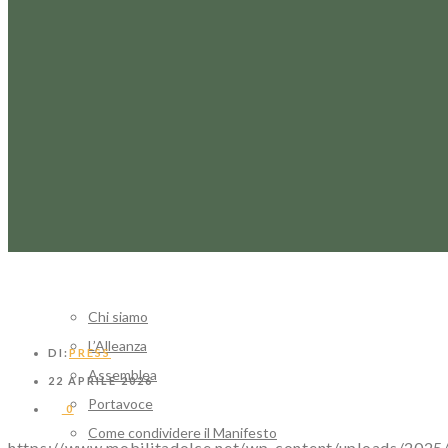
HOME
CHI SIAMO
Chi siamo
L’Alleanza
DI:
PRESS
Assemblea
22 APRILE 2026
Portavoce
0
Come condividere il Manifesto
https://www.mobilitadolce.net/wp-content/uploads/202