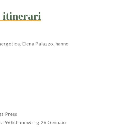
itinerari
nergetica, Elena Palazzo, hanno
ss
Press
7?s=96&d=mm&r=g
26 Gennaio