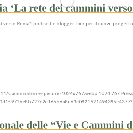
via ‘La rete dei cammini vers
i verso Roma”: podcast e blogger tour per il nuovo progetto
5/11/Camminatori-e-pecore-1024x767.webp
1024
767
Pres
a0dc00d159716e8b727c2e166b6a8c63e0821521494395e437
ionale delle “Vie e Cammini 