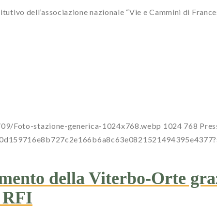
itutivo dell’associazione nazionale “Vie e Cammini di Frances
5/09/Foto-stazione-generica-1024x768.webp
1024
768
Pres
a0dc00d159716e8b727c2e166b6a8c63e0821521494395e437
amento della Viterbo-Orte gra
i RFI