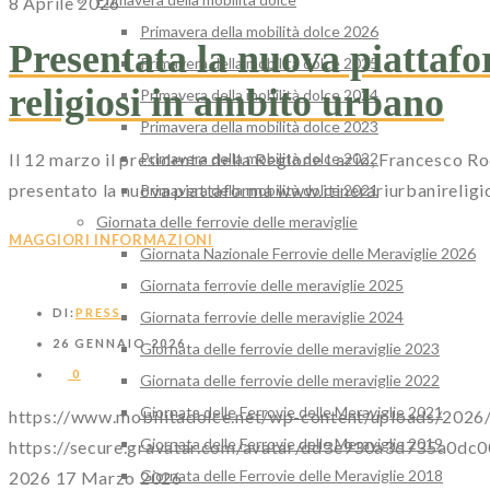
8 Aprile 2026
Primavera della mobilità dolce 2026
Presentata la nuova piattafo
Primavera della mobilità dolce 2025
religiosi in ambito urbano
Primavera della mobilità dolce 2024
Primavera della mobilità dolce 2023
Il 12 marzo il presidente della Regione Lazio, Francesco Ro
Primavera della mobilità dolce 2022
presentato la nuova piattaforma www.itinerariurbanireligio
Primavera della mobilità dolce 2021
Giornata delle ferrovie delle meraviglie
MAGGIORI INFORMAZIONI
Giornata Nazionale Ferrovie delle Meraviglie 2026
Giornata ferrovie delle meraviglie 2025
DI:
PRESS
Giornata ferrovie delle meraviglie 2024
26 GENNAIO 2026
Giornata delle ferrovie delle meraviglie 2023
0
Giornata delle ferrovie delle meraviglie 2022
Giornata delle Ferrovie delle Meraviglie 2021
https://www.mobilitadolce.net/wp-content/uploads/20
Giornata delle Ferrovie delle Meraviglie 2019
https://secure.gravatar.com/avatar/dd3e930a3d735
Giornata delle Ferrovie delle Meraviglie 2018
2026
17 Marzo 2026