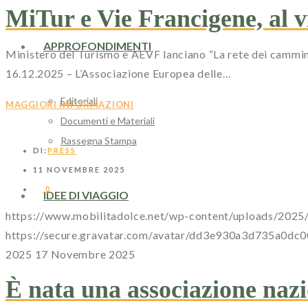
MiTur e Vie Francigene, al 
APPROFONDIMENTI
Ministero del Turismo e AEVF lanciano “La rete dei cammin
16.12.2025 – L’Associazione Europea delle…
Editoriali
MAGGIORI INFORMAZIONI
Documenti e Materiali
Rassegna Stampa
DI:
PRESS
11 NOVEMBRE 2025
0
IDEE DI VIAGGIO
https://www.mobilitadolce.net/wp-content/uploads/202
https://secure.gravatar.com/avatar/dd3e930a3d735
2025
17 Novembre 2025
È nata una associazione naz