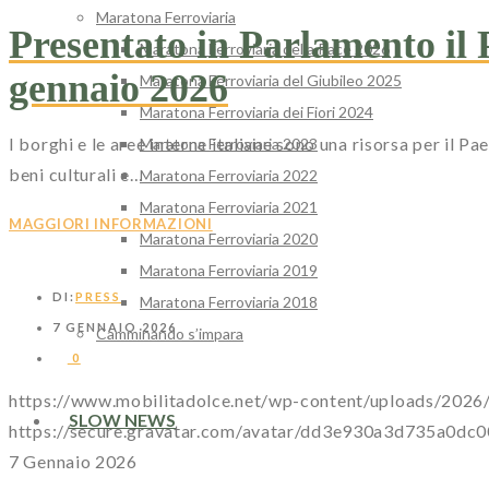
Maratona Ferroviaria
Presentato in Parlamento i
Maratona Ferroviaria della Pace 2026
gennaio 2026
Maratona Ferroviaria del Giubileo 2025
Maratona Ferroviaria dei Fiori 2024
I borghi e le aree interne italiane sono una risorsa per il Pa
Maratona Ferroviaria 2023
beni culturali e…
Maratona Ferroviaria 2022
Maratona Ferroviaria 2021
MAGGIORI INFORMAZIONI
Maratona Ferroviaria 2020
Maratona Ferroviaria 2019
DI:
PRESS
Maratona Ferroviaria 2018
7 GENNAIO 2026
Camminando s’impara
0
https://www.mobilitadolce.net/wp-content/uploads/202
SLOW NEWS
https://secure.gravatar.com/avatar/dd3e930a3d735
7 Gennaio 2026