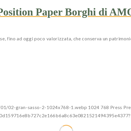
l Position Paper Borghi di A
ese, fino ad oggi poco valorizzata, che conserva un patrimonio 
6/01/02-gran-sasso-2-1024x768-1.webp
1024
768
Press
Pre
a0dc00d159716e8b727c2e166b6a8c63e0821521494395e437