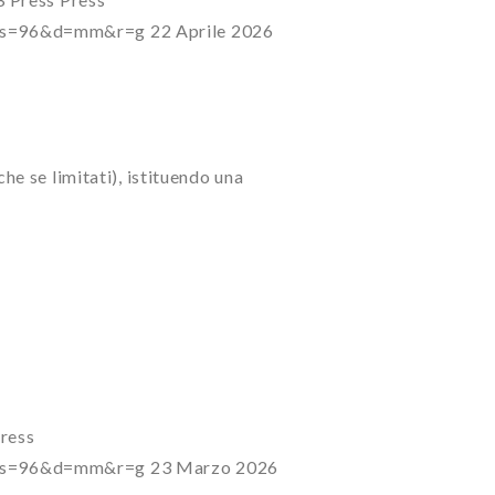
7?s=96&d=mm&r=g
22 Aprile 2026
e se limitati), istituendo una
ress
7?s=96&d=mm&r=g
23 Marzo 2026