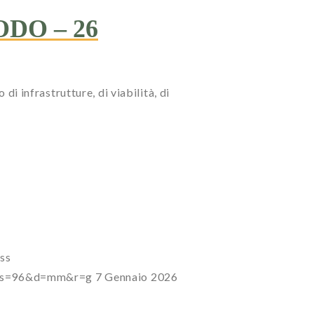
MODO – 26
di infrastrutture, di viabilità, di
ss
7?s=96&d=mm&r=g
7 Gennaio 2026