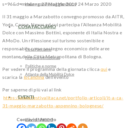
s=96&d=mm&r=g
27 Maggio 2019
24 Marzo 2020
Hanno condiviso il Manifesto
Il 31 maggio a Marzabotto convegno promosso da AITR,
Yoda, Copse, Nexus ed cui partecipa l’Alleanza Mobilità
COSA FACCIAMO
Dolce con Massimo Bottini, esponente di Italia Nostra e
AMoDo. Un riflessione sul turismo sostenibile e
responsabile come sostegno economico delle aree
Cosa Facciamo
montane della Città Metropolitana di Bologna.
Attività istituzionali
Politiche e norme
Per vedere il programma della giornata clicca
qui
e
Atlante della Mobilità Dolce
scarica la
locandina
dell’evento
Per saperne di più vai al link
EVENTI
https://www.festivalitaca.net/portfolio-articoli/it-a-ca-
31-maggio-marzabotto-appennino-bolognese/
Condividi Amodo
Eventi AMODO
Primavera della mobilità dolce