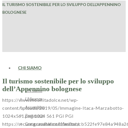
IL TURISMO SOSTENIBILE PER LO SVILUPPO DELL’APPENNINO
BOLOGNESE
HOME
CHI SIAMO
Il turismo sostenibile per lo sviluppo
dell’Appennino bolognese
Chi siamo
L’Alleanza
https://www.mobilitadolce.net/wp-
Assemblea
content/uploads/2019/05/Immagine-Itaca-Marzabotto-
Portavoce
1024x561.png
1024
561
PGI
PGI
Come condividere il Manifesto
https://secure.gravatar.com/avatar/cb522fe97e84a94