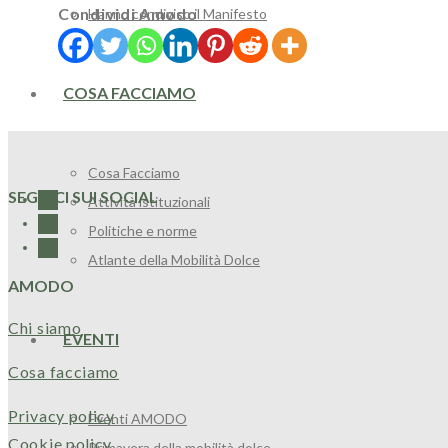
Condividi Amodo
Hanno condiviso il Manifesto
COSA FACCIAMO
Cosa Facciamo
SEGUICI SUI SOCIAL
Attività istituzionali
Politiche e norme
Atlante della Mobilità Dolce
AMODO
Chi siamo
EVENTI
Cosa facciamo
Privacy policy
Eventi AMODO
Cookie policy
Primavera della mobilità dolce