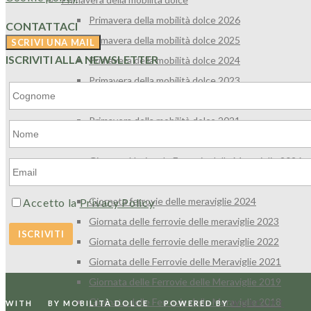
Primavera della mobilità dolce 2026
CONTATTACI
Primavera della mobilità dolce 2025
ISCRIVITI ALLA NEWSLETTER
Primavera della mobilità dolce 2024
Primavera della mobilità dolce 2023
Primavera della mobilità dolce 2022
Primavera della mobilità dolce 2021
Giornata delle ferrovie delle meraviglie
Giornata Nazionale Ferrovie delle Meraviglie 2026
Giornata ferrovie delle meraviglie 2025
Giornata ferrovie delle meraviglie 2024
Accetto la
Privacy Policy
Giornata delle ferrovie delle meraviglie 2023
Giornata delle ferrovie delle meraviglie 2022
Giornata delle Ferrovie delle Meraviglie 2021
Giornata delle Ferrovie delle Meraviglie 2019
Giornata delle Ferrovie delle Meraviglie 2018
WITH
BY MOBILITÀ DOLCE
POWERED BY
WORDLIFT