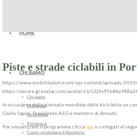
HOME
Piste e strade ciclabili in Po
CHI SIAMO
https://www.mobilitadolce.net/wp-content/uploads/2019
https://secure.gravatar.com/avatar/cb522fe97e84a9
Chi siamo
In occasione della giornata mondiale della bicicletta un co
L’Alleanza
Giulio Senes, Presidente AEG e membro di Amodo.
Assemblea
Portavoce
Per visualizzare il programma clicca
qui
o collegati al seg
Come condividere il Manifesto