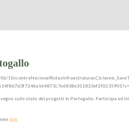
rtogallo
/06/1EncontroNacionalRotasInfraestruturasCiclaveis_Save
48a2614f867d3f7246e164873c7e6838e351833ef2f0235901
nvegno sullo stato dei progetti in Portogallo. Partecipa ed in
uente
link