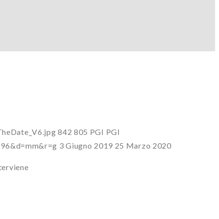
TheDate_V6.jpg
842
805
PGI
PGI
?s=96&d=mm&r=g
3 Giugno 2019
25 Marzo 2020
terviene