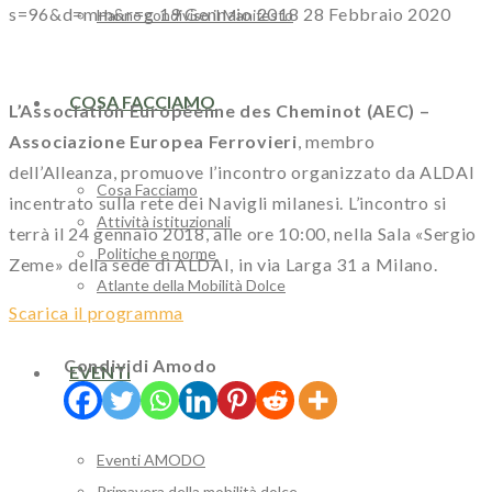
s=96&d=mm&r=g
19 Gennaio 2018
28 Febbraio 2020
Hanno condiviso il Manifesto
COSA FACCIAMO
L’Association Européenne des Cheminot (AEC) –
Associazione Europea Ferrovieri
, membro
dell’Alleanza, promuove l’incontro organizzato da ALDAI
Cosa Facciamo
incentrato sulla rete dei Navigli milanesi. L’incontro si
Attività istituzionali
terrà il 24 gennaio 2018, alle ore 10:00, nella Sala «Sergio
Politiche e norme
Zeme» della sede di ALDAI, in via Larga 31 a Milano.
Atlante della Mobilità Dolce
Scarica il programma
Condividi Amodo
EVENTI
Eventi AMODO
Primavera della mobilità dolce