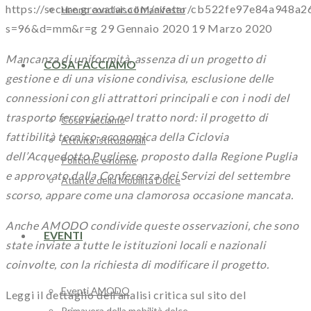
https://secure.gravatar.com/avatar/cb522fe97e84a94
Hanno condiviso il Manifesto
s=96&d=mm&r=g
29 Gennaio 2020
19 Marzo 2020
Mancanza di uniformità, assenza di un progetto di
COSA FACCIAMO
gestione e di una visione condivisa, esclusione delle
connessioni con gli attrattori principali e con i nodi del
trasporto ferroviario nel tratto nord: il progetto di
Cosa Facciamo
fattibilità tecnico-economica della Ciclovia
Attività istituzionali
dell’Acquedotto Pugliese, proposto dalla Regione Puglia
Politiche e norme
e approvato dalla Conferenza dei Servizi del settembre
Atlante della Mobilità Dolce
scorso, appare come una clamorosa occasione mancata.
Anche AMODO condivide queste osservazioni, che sono
EVENTI
state inviate a tutte le istituzioni locali e nazionali
coinvolte, con la richiesta di modificare il progetto.
Eventi AMODO
Leggi il dettaglio dell’analisi critica sul sito del
Primavera della mobilità dolce