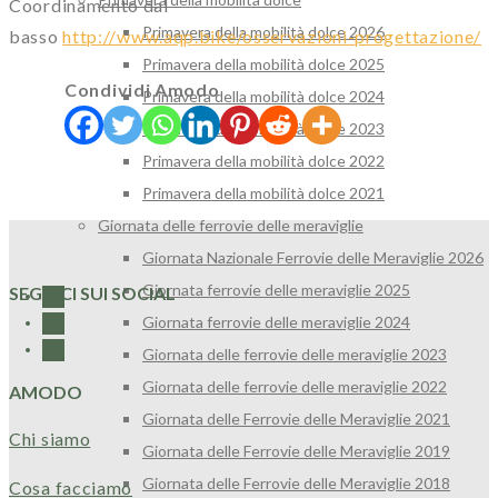
Coordinamento dal
Primavera della mobilità dolce 2026
basso
http://www.aqp.bike/osservazioni-progettazione/
Primavera della mobilità dolce 2025
Condividi Amodo
Primavera della mobilità dolce 2024
Primavera della mobilità dolce 2023
Primavera della mobilità dolce 2022
Primavera della mobilità dolce 2021
Giornata delle ferrovie delle meraviglie
Giornata Nazionale Ferrovie delle Meraviglie 2026
Giornata ferrovie delle meraviglie 2025
SEGUICI SUI SOCIAL
Giornata ferrovie delle meraviglie 2024
Giornata delle ferrovie delle meraviglie 2023
Giornata delle ferrovie delle meraviglie 2022
AMODO
Giornata delle Ferrovie delle Meraviglie 2021
Chi siamo
Giornata delle Ferrovie delle Meraviglie 2019
Giornata delle Ferrovie delle Meraviglie 2018
Cosa facciamo