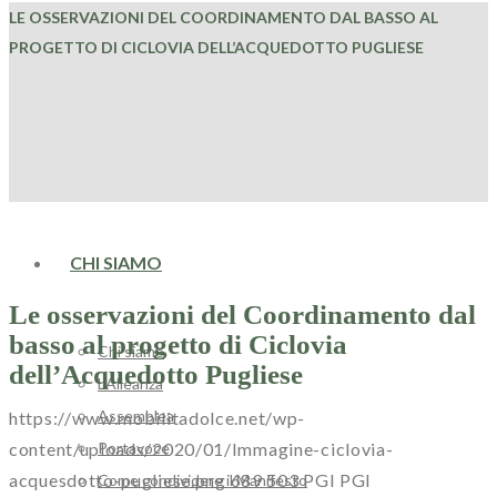
LE OSSERVAZIONI DEL COORDINAMENTO DAL BASSO AL
PROGETTO DI CICLOVIA DELL’ACQUEDOTTO PUGLIESE
HOME
CHI SIAMO
Le osservazioni del Coordinamento dal
basso al progetto di Ciclovia
Chi siamo
dell’Acquedotto Pugliese
L’Alleanza
Assemblea
https://www.mobilitadolce.net/wp-
Portavoce
content/uploads/2020/01/Immagine-ciclovia-
acquesdotto-pugliese.png
689
503
PGI
PGI
Come condividere il Manifesto