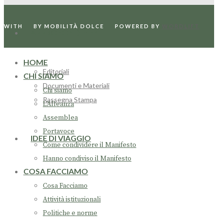
WITH
BY MOBILITÀ DOLCE
POWERED BY
WORDLIFT
APPROFONDIMENTI
HOME
Editoriali
CHI SIAMO
Documenti e Materiali
Chi siamo
Rassegna Stampa
L’Alleanza
Assemblea
Portavoce
IDEE DI VIAGGIO
Come condividere il Manifesto
Hanno condiviso il Manifesto
COSA FACCIAMO
Cosa Facciamo
Attività istituzionali
Politiche e norme