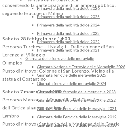
consentendo la partecipazione di un ampio pubblico,
Primavera della mobilità dolce 2026
seguendo le acque di Milano
Primavera della mobilità dolce 2025
Primavera della mobilità dolce 2024
Primavera della mobilità dolce 2023
Sabato 28 febbraio ore 14:00
Primavera della mobilità dolce 2022
Percorso Turchese – I Navigli – Dalle colonne di San
Primavera della mobilità dolce 2021
Lorenzo al Villaggio
Giornata delle ferrovie delle meraviglie
Olimpico
Giornata Nazionale Ferrovie delle Meraviglie 2026
Punto di ritrovo: Colonne di San Lorenzo. Vicino alla
Giornata ferrovie delle meraviglie 2025
statua di Costantino
Giornata ferrovie delle meraviglie 2024
Sabato 7 marzo ore 14:00
Giornata delle ferrovie delle meraviglie 2023
Percorso Marrone – I Fontanili – Dal Quartiere
Giornata delle ferrovie delle meraviglie 2022
dell’Ortica al nuovo ponte sul
Giornata delle Ferrovie delle Meraviglie 2021
Lambro
Giornata delle Ferrovie delle Meraviglie 2019
Punto di ritrovo: Santuario della Madonna delle Grazie
Giornata delle Ferrovie delle Meraviglie 2018