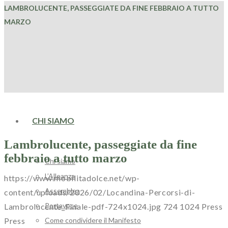
LAMBROLUCENTE, PASSEGGIATE DA FINE FEBBRAIO A TUTTO
MARZO
HOME
CHI SIAMO
Lambrolucente, passeggiate da fine
febbraio a tutto marzo
Chi siamo
L’Alleanza
https://www.mobilitadolce.net/wp-
Assemblea
content/uploads/2026/02/Locandina-Percorsi-di-
Portavoce
Lambrolucente_Finale-pdf-724x1024.jpg
724
1024
Press
Come condividere il Manifesto
Press