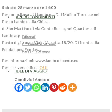
Sabato 28 marzo ore 14:00
Percorso Rosa – Il Lambro – Dal Mulino Torrette nel
APPROFONDIMENTI
Parco Lambro alla Chiesa
di San Martino di via Conte Rosso, nel Quartiere di
Lambrate
Editoriali
Punto di ritrovo: Viale Marotta 18/20. Di fronte alla
Documenti e Materiali
Fondazione Exodus
Rassegna Stampa
Per informazioni: www.lambrolucente.eu
Per iscriversi clicca
QUI
IDEE DI VIAGGIO
Condividi Amodo