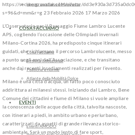
https://secure.gravatar.com/avatar/dd3e930a3d735a
Hanno condiviso il Manifesto
s=96&d=mm&r=g
23 Febbraio 2026
17 Marzo 2026
L’Osservatorio per il Paesaggio Fiume Lambro Lucente
COSA FACCIAMO
APS, cogliendo l’occasione delle Olimpiadi invernali
Milano-Cortina 2026, ha predisposto cinque itinerari
guidati, che richiamano il percorso Lambrolucente, messo
Cosa Facciamo
a punto negli anni dall’Associazione, e che transitano
Attività istituzionali
anche dai recenti insediamenti realizzati per l’evento.
Politiche e norme
Atlante della Mobilità Dolce
Milano è una città d’acqua, un fatto poco conosciuto
addirittura ai milanesi stessi. Iniziando dal Lambro, Bene
Comune dei cittadini e fiume di Milano si vuole ampliare
EVENTI
la conoscenza delle acque della città, talvolta nascoste,
con itinerari a piedi, in ambito urbano e periurbano,
caratterizzati da aspetti di grande rilevanza storico-
Eventi AMODO
ambientale. Sarà un modo lento di fare sport,
Primavera della mobilità dolce