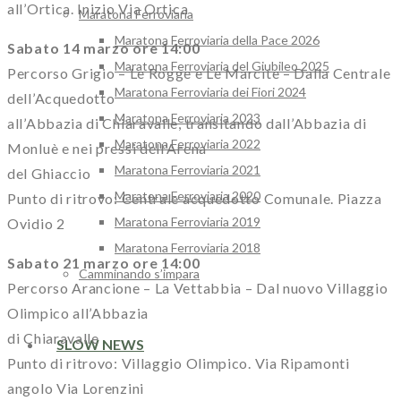
all’Ortica. Inizio Via Ortica
Maratona Ferroviaria
Maratona Ferroviaria della Pace 2026
Sabato 14 marzo ore 14:00
Maratona Ferroviaria del Giubileo 2025
Percorso Grigio – Le Rogge e Le Marcite – Dalla Centrale
Maratona Ferroviaria dei Fiori 2024
dell’Acquedotto
Maratona Ferroviaria 2023
all’Abbazia di Chiaravalle, transitando dall’Abbazia di
Maratona Ferroviaria 2022
Monluè e nei pressi dell’Arena
Maratona Ferroviaria 2021
del Ghiaccio
Maratona Ferroviaria 2020
Punto di ritrovo: Centrale acquedotto Comunale. Piazza
Maratona Ferroviaria 2019
Ovidio 2
Maratona Ferroviaria 2018
Sabato 21 marzo ore 14:00
Camminando s’impara
Percorso Arancione – La Vettabbia – Dal nuovo Villaggio
Olimpico all’Abbazia
di Chiaravalle
SLOW NEWS
Punto di ritrovo: Villaggio Olimpico. Via Ripamonti
angolo Via Lorenzini