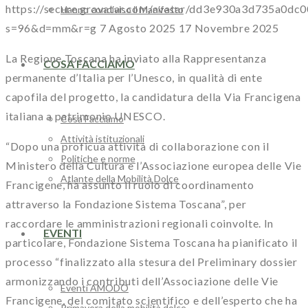
https://secure.gravatar.com/avatar/dd3e930a3d735a
Hanno condiviso il Manifesto
s=96&d=mm&r=g
7 Agosto 2025
17 Novembre 2025
La Regione Toscana ha inviato alla Rappresentanza
COSA FACCIAMO
permanente d’Italia per l’Unesco, in qualità di ente
capofila del progetto, la candidatura della Via Francigena
italiana a patrimonio UNESCO.
Cosa Facciamo
Attività istituzionali
“Dopo una proficua attività di collaborazione con il
Politiche e norme
Ministero della Cultura e l’Associazione europea delle Vie
Atlante della Mobilità Dolce
Francigene, ha assunto il ruolo di coordinamento
attraverso la Fondazione Sistema Toscana”, per
raccordare le amministrazioni regionali coinvolte. In
EVENTI
particolare, Fondazione Sistema Toscana ha pianificato il
processo “finalizzato alla stesura del Preliminary dossier
armonizzando i contributi dell’Associazione delle Vie
Eventi AMODO
Francigene, del comitato scientifico e dell’esperto che ha
Primavera della mobilità dolce