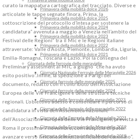
curato la mappatura cartografica del tracciato. Diverse e
Primavera della mobilità dolce 2026
articolate le tappe segnate finora. Prima, la
Primavera della mobilità dolce 2025
sottoscrizione del protocollo d’intesa per sostenere la
Primavera della mobilità dolce 2024
candidatura” avvenuta a maggio a Venezia nell’ambito del
Primavera della mobilità dolce 2023
Festival delle Regioni” tra il Mic e le Regioni italiane
Primavera della mobilità dolce 2022
attraversate: Valle d’Aosta, Piemonte, Lombardia, Liguria,
Primavera della mobilità dolce 2021
Emilia-Romagna, Toscana e Lazio. Poi la consegna del
Giornata delle ferrovie delle meraviglie
Preliminary assesment al MIC a giugno “che ha avuto
Giornata Nazionale Ferrovie delle Meraviglie 2026
esito positivo”.Infine, la spedizione a Parigi del
Giornata ferrovie delle meraviglie 2025
documento, redatto con il contributo dell’Associazione
Giornata ferrovie delle meraviglie 2024
Europea delle Vie Francigene e delle strutture tecniche
Giornata delle ferrovie delle meraviglie 2023
regionali. L’obiettivo adesso è consolidare il percorso di
Giornata delle ferrovie delle meraviglie 2022
candidatura in vista dell’Assemblea nazionale
Giornata delle Ferrovie delle Meraviglie 2021
dell’Associazione europea delle Vie Francigene, prevista a
Giornata delle Ferrovie delle Meraviglie 2019
Roma il prossimo 7 novembre, con l’auspicio di poter
Giornata delle Ferrovie delle Meraviglie 2018
avanzare verso il riconoscimento ufficiale del cammino”.