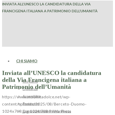
INVIATA ALL’UNESCO LA CANDIDATURA DELLA VIA
FRANCIGENA ITALIANA A PATRIMONIO DELL’UMANITÀ
HOME
CHI SIAMO
Inviata all’UNESCO la candidatura
della Via Francigena italiana a
Chi siamo
Patrimonio dell’Umanità
L’Alleanza
Assemblea
https://www.mobilitadolce.net/wp-
Portavoce
content/uploads/2025/08/Berceto-Duomo-
1024x768.jpg
1024
768
Press
Press
Come condividere il Manifesto