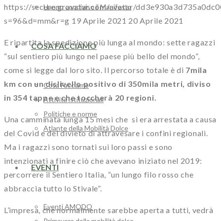
https://secure.gravatar.com/avatar/dd3e930a3d735a
Hanno condiviso il Manifesto
s=96&d=mm&r=g
19 Aprile 2021
20 Aprile 2021
E ripartita la spedizione più lunga al mondo: sette ragazzi
COSA FACCIAMO
“sul sentiero più lungo nel paese più bello del mondo”,
come si legge dal loro sito. Il percorso totale è di
7mila
km con un dislivello positivo di 350mila metri, diviso
Cosa Facciamo
in 354 tappe e che toccherà 20 regioni.
Attività istituzionali
Politiche e norme
Una camminata lunga 15 mesi che si era arrestata a causa
Atlante della Mobilità Dolce
del Covid e del divieto di attravesare i confini regionali.
Ma i ragazzi sono tornati sui loro passi e sono
intenzionati a finire ciò che avevano iniziato nel 2019:
EVENTI
percorrere il Sentiero Italia, “un lungo filo rosso che
abbraccia tutto lo Stivale”.
Eventi AMODO
L’impresa, che normalmente sarebbe aperta a tutti, vedrà
Primavera della mobilità dolce