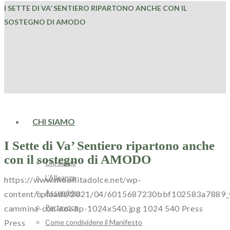
I SETTE DI VA’ SENTIERO RIPARTONO ANCHE CON IL
SOSTEGNO DI AMODO
HOME
CHI SIAMO
I Sette di Va’ Sentiero ripartono anche
con il sostegno di AMODO
Chi siamo
L’Alleanza
https://www.mobilitadolce.net/wp-
Assemblea
content/uploads/2021/04/6015687230bbf102583a7889_v
Portavoce
cammina-con-noi-hp-1024x540.jpg
1024
540
Press
Come condividere il Manifesto
Press