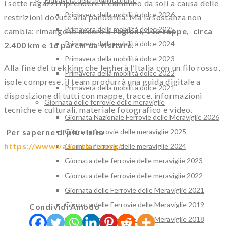
i sette ragazzi riprendere il cammino da soli a causa delle
Primavera della mobilità dolce 2026
restrizioni dovute alla pandemia. Ma la sostanza non
Primavera della mobilità dolce 2025
cambia: rimangono ancora
5 regioni, 115 tappe, circa
Primavera della mobilità dolce 2024
2.400 km e 16 parchi da visitare.
Primavera della mobilità dolce 2023
Alla fine del trekking che legherà l’Italia con un filo rosso,
Primavera della mobilità dolce 2022
isole comprese, il team produrrà una guida digitale a
Primavera della mobilità dolce 2021
disposizione di tutti con mappe, tracce, informazioni
Giornata delle ferrovie delle meraviglie
tecniche e culturali, materiale fotografico e video.
Giornata Nazionale Ferrovie delle Meraviglie 2026
Giornata ferrovie delle meraviglie 2025
Per saperne di più visita
https://www.vasentiero.org/
Giornata ferrovie delle meraviglie 2024
Giornata delle ferrovie delle meraviglie 2023
Giornata delle ferrovie delle meraviglie 2022
Giornata delle Ferrovie delle Meraviglie 2021
Giornata delle Ferrovie delle Meraviglie 2019
Condividi Amodo
Giornata delle Ferrovie delle Meraviglie 2018