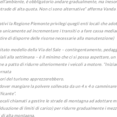
 dell’ambiente, è obbligatorio andare gradualmente, ma ineso
e strade di alta quota. Non ci sono alternative” afferma Vand
ativi la Regione Piemonte privilegi quegli enti locali che ad
ra unicamente ad incrementare i transiti o a fare cassa medi
ire di disporre delle risorse necessarie alla manutenzione)
ricitato modello della Via del Sale – contingentamento, pedag
iali alla settimana – è il minimo che ci si possa aspettare, un
e a patto di ridurre ulteriormente i veicoli a motore. “Inizia
ornata
ratori del turismo apprezzerebbero.
 dover mangiare la polvere sollevata da un 4 x 4 o camminar
icante”.
locali chiamati a gestire le strade di montagna ad adottare m
iduazione di limiti di carico) per ridurre gradualmente i mezz
li di alta montagna
.