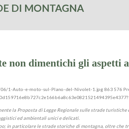
DE DI MONTAGNA
non dimentichi gli aspetti am
/06/1-Auto-e-moto-sul-PIano-del-Nivolet-1.jpg
863
576
Pr
a0dc00d159716e8b727c2e166b6a8c63e0821521494395e437
ente la Proposta di Legge Regionale sulle strade turistiche
gistici ed ambientali unici e delicati.
; in particolare le strade storiche di montagna, oltre che tr