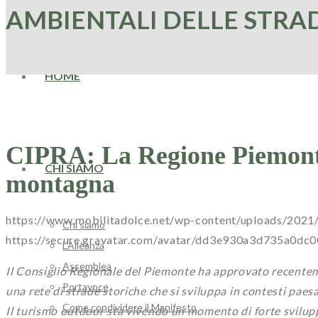
AMBIENTALI DELLE STRA
HOME
CIPRA: La Regione Piemonte 
CHI SIAMO
montagna
https://www.mobilitadolce.net/wp-content/uploads/2021
Chi siamo
https://secure.gravatar.com/avatar/dd3e930a3d735
L’Alleanza
Assemblea
Il Consiglio Regionale del Piemonte ha approvato recentem
Portavoce
una rete di strade storiche che si sviluppa in contesti paesag
Come condividere il Manifesto
Il turismo outdoor sta vivendo un momento di forte sviluppo