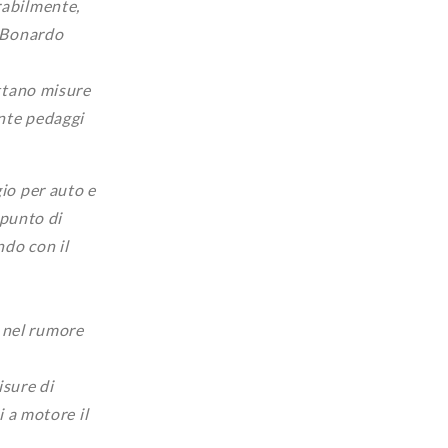
rabilmente,
a Bonardo
ottano misure
ante pedaggi
gio per auto e
 punto di
ndo con il
e nel rumore
isure di
i a motore il