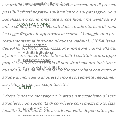
Hanno condiviso il Manifesto
escursionisti, stanno riscuotendo un incremento di presenze 
possibili effetti negativi sull’ambiente e sul paesaggio, un u
banalizzare o compromettere anche luoghi meravigliosi e da
COSA FACCIAMO
unico come quelli attraversati dalle strade storiche di mon
La Legge Regionale approvata lo scorso 11 maggio non preved
regolamentare la fruizione di questa viabilità. CIPRA Itali
Cosa Facciamo
delle Alpi (CIPRA), organizzazione non governativa alla qual
Attività istituzionali
alpini – consapevole che tale viabilità costituisce una opp
Politiche e norme
propri timori circa il rischio di uno sfruttamento turistico
Atlante della Mobilità Dolce
quando si ha una frequentazione incontrollata con mezzi mot
strade di montagna di questo tipo è fortemente regolamentat
servizio, ma non per scopi turistici.
EVENTI
“Verso le nostre montagne è in atto un meccanismo di selez
straniero, non sopporta di convivere con i mezzi motorizza
Eventi AMODO
località dalle proprie vacanze. E una volta depennate è pe
Primavera della mobilità dolce