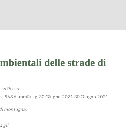
bientali delle strade di
ess
Press
7?s=96&d=mm&r=g
30 Giugno 2021
30 Giugno 2021
 di montagna,
a gli