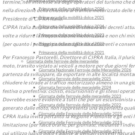
termine, nell’interesse sia degli operatori del turismo che
Primavera della mobilità dolce 2026
nella direzione della chiusura al traffico motorizzato dell
Primavera della mobilità dolce 2025
Presidente di CIPRA Italia.
Primavera della mobilità dolce 2024
CIPRA Italia auspica che in sede di stesura dei decreti attu
Primavera della mobilità dolce 2023
volte a ridurre la frequentazione motorizzata e non chi mi
Primavera della mobilità dolce 2022
(per quanto i pedaggi possano agire da deterrenti e consent
Primavera della mobilità dolce 2021
Per Francesco Pastorelli, Direttore di CIPRA Italia, il plu
Giornata delle ferrovie delle meraviglie
moto, transito vietato ai veicoli a motore per due giorni fer
Giornata Nazionale Ferrovie delle Meraviglie 2026
partenza da sviluppare, da esportare in alte località montan
Giornata ferrovie delle meraviglie 2025
chiudere le strade al traffico motorizzato almeno in una gi
Giornata ferrovie delle meraviglie 2024
festiva o prefestiva: ciclisti, escursionisti e gli stessi ope
Giornata delle ferrovie delle meraviglie 2023
Dovrebbe essere evidente a tutti che per un escursionista
Giornata delle ferrovie delle meraviglie 2022
generato dalle moto, non rappresenta una esperienza qualif
Giornata delle Ferrovie delle Meraviglie 2021
CPRA Italia invita pertanto la Regione Piemonte e gli enti 
Giornata delle Ferrovie delle Meraviglie 2019
limitazione (per fasce orarie, per giornate, mediante l’indiv
Giornata delle Ferrovie delle Meraviglie 2018
cui utilizzo ludico poco s’addice ai delicati contesti natura