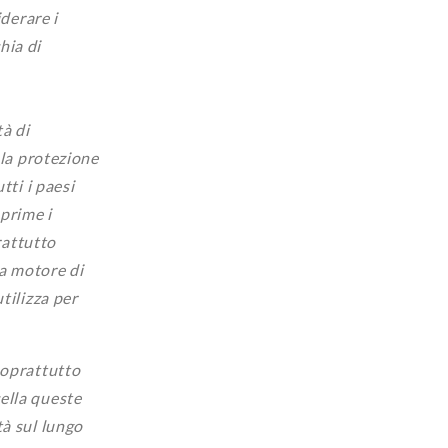
derare i
hia di
tà di
 la protezione
tti i paesi
sprime i
rattutto
 a motore di
tilizza per
soprattutto
ella queste
tà sul lungo