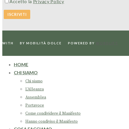
Accetto la
Privacy Policy
WITH
BY MOBILITÀ DOLCE
POWERED BY
WORDLIFT
HOME
CHI SIAMO
Chi siamo
L’Alleanza
Assemblea
Portavoce
Come condividere il Manifesto
Hanno condiviso il Manifesto
COSA FACCIAMO