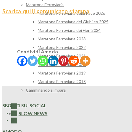
Maratona Ferroviaria
Scarica qui il comunicato stampa
Maratona Ferroviaria della Pace 2026
Maratona Ferroviaria del Giubileo 2025
Maratona Ferroviaria dei Fiori 2024
Maratona Ferroviaria 2023
Maratona Ferroviaria 2022
Condividi Amodo
Maratona Ferroviaria 2021
Maratona Ferroviaria 2020
Maratona Ferroviaria 2019
Maratona Ferroviaria 2018
Camminando s’impara
SEGUICI SUI SOCIAL
SLOW NEWS
AMODO