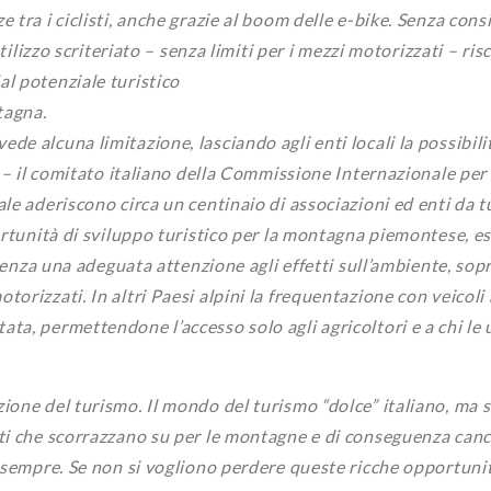
tra i ciclisti, anche grazie al boom delle e-bike. Senza consi
tilizzo scriteriato – senza limiti per i mezzi motorizzati – risc
l potenziale turistico
tagna.
e alcuna limitazione, lasciando agli enti locali la possibili
a – il comitato italiano della Commissione Internazionale per
e aderiscono circa un centinaio di associazioni ed enti da tu
ortunità di sviluppo turistico per la montagna piemontese, e
 senza una adeguata attenzione agli effetti sull’ambiente, sop
orizzati. In altri Paesi alpini la frequentazione con veicoli
a, permettendone l’accesso solo agli agricoltori e a chi le u
ione del turismo. Il mondo del turismo “dolce” italiano, ma 
ti che scorrazzano su per le montagne e di conseguenza canc
r sempre. Se non si vogliono perdere queste ricche opportuni