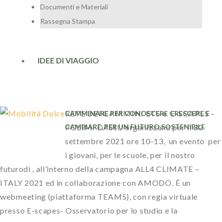
Documenti e Materiali
Rassegna Stampa
IDEE DI VIAGGIO
RETE DEI CAMMINI ETS e E-SCAPES –
CAMMINARE PER CONOSCERE CRESCERE E
CAMBIARE, PER UN FUTURO SOSTENIBILE
POLIMI DAStU organizzano per il 30
settembre 2021 ore 10-13, un evento per
i giovani, per le scuole, per il nostro
futurodi , all’interno della campagna ALL4 CLIMATE –
ITALY 2021 ed in collaborazione con AMODO. È un
webmeeting (piattaforma TEAMS), con regia virtuale
presso E-scapes- Osservatorio per lo studio e la