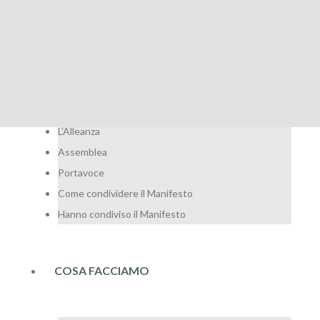
CHI SIAMO
Chi siamo
L’Alleanza
Assemblea
Portavoce
Come condividere il Manifesto
Hanno condiviso il Manifesto
COSA FACCIAMO