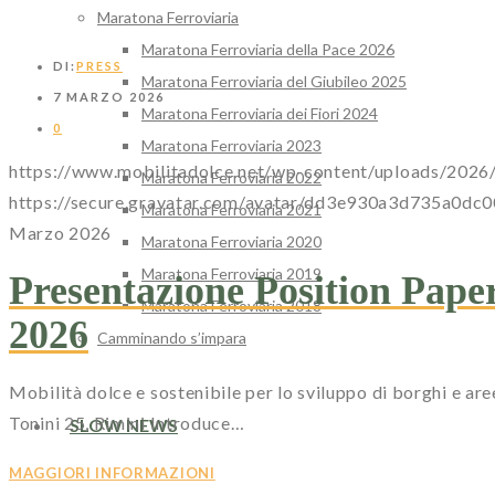
Maratona Ferroviaria
Maratona Ferroviaria della Pace 2026
DI:
PRESS
Maratona Ferroviaria del Giubileo 2025
7 MARZO 2026
Maratona Ferroviaria dei Fiori 2024
0
Maratona Ferroviaria 2023
https://www.mobilitadolce.net/wp-content/uploads/20
Maratona Ferroviaria 2022
https://secure.gravatar.com/avatar/dd3e930a3d735
Maratona Ferroviaria 2021
Marzo 2026
Maratona Ferroviaria 2020
Maratona Ferroviaria 2019
Presentazione Position Pap
Maratona Ferroviaria 2018
2026
Camminando s’impara
Mobilità dolce e sostenibile per lo sviluppo di borghi e a
Tonini 25, Rimini Introduce…
SLOW NEWS
MAGGIORI INFORMAZIONI