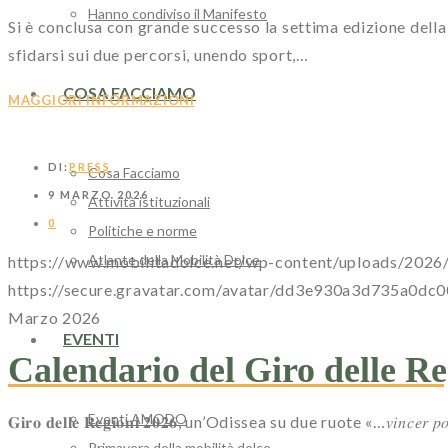
Hanno condiviso il Manifesto
Si è conclusa con grande successo la settima edizione della 
sfidarsi sui due percorsi, unendo sport,…
COSA FACCIAMO
MAGGIORI INFORMAZIONI
DI:
PRESS
Cosa Facciamo
9 MARZO 2026
Attività istituzionali
0
Politiche e norme
Atlante della Mobilità Dolce
https://www.mobilitadolce.net/wp-content/uploads/2026
https://secure.gravatar.com/avatar/dd3e930a3d735
Marzo 2026
EVENTI
Calendario del Giro delle Re
Eventi AMODO
𝐆𝐢𝐫𝐨 𝐝𝐞𝐥𝐥𝐞 𝐑𝐞𝐠𝐢𝐨𝐧𝐢 𝟐𝟎𝟐𝟔, un’Odissea su due ruote «…𝑣𝑖𝑛𝑐𝑒𝑟 𝑝𝑜𝑡
Primavera della mobilità dolce