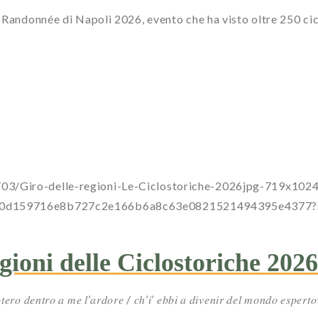
Randonnée di Napoli 2026, evento che ha visto oltre 250 cicli
/03/Giro-delle-regioni-Le-Ciclostoriche-2026jpg-719x102
a0dc00d159716e8b727c2e166b6a8c63e0821521494395e437
gioni delle Ciclostoriche 2026
𝑟𝑜 𝑑𝑒𝑛𝑡𝑟𝑜 𝑎 𝑚𝑒 𝑙’𝑎𝑟𝑑𝑜𝑟𝑒 / 𝑐ℎ’𝑖’ 𝑒𝑏𝑏𝑖 𝑎 𝑑𝑖𝑣𝑒𝑛𝑖𝑟 𝑑𝑒𝑙 𝑚𝑜𝑛