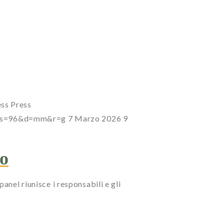
ess
Press
7?s=96&d=mm&r=g
7 Marzo 2026
9
zo
anel riunisce i responsabili e gli