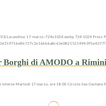
26/03/Locandina-17-marzo-724x1024.webp
724
1024
Press
P
a0dc00d159716e8b727c2e166b6a8c63e0821521494395e437
er Borghi di AMODO a Rimini
ree interne Martedì 17 marzo, ore 18.00 Circolo San Giuliano