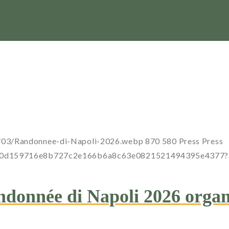
6/03/Randonnee-di-Napoli-2026.webp
870
580
Press
Press
a0dc00d159716e8b727c2e166b6a8c63e0821521494395e437
ndonnée di Napoli 2026 organ