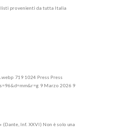
sti provenienti da tutta Italia
4.webp
719
1024
Press
Press
7?s=96&d=mm&r=g
9 Marzo 2026
9
𝑑𝑜 𝑒𝑠𝑝𝑒𝑟𝑡𝑜» (Dante, Inf. XXVI) Non è solo una