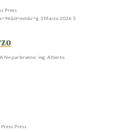
ss
Press
7?s=96&d=mm&r=g
3 Marzo 2026
3
rzo
Ne parleranno: ing. Alberto
Press
Press