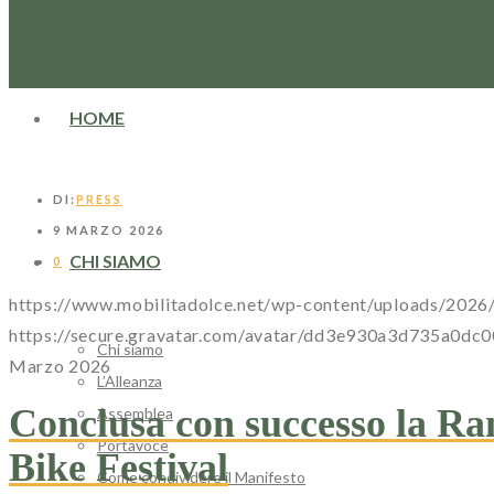
HOME
DI:
PRESS
9 MARZO 2026
CHI SIAMO
0
https://www.mobilitadolce.net/wp-content/uploads/202
https://secure.gravatar.com/avatar/dd3e930a3d735
Chi siamo
Marzo 2026
L’Alleanza
Conclusa con successo la Ra
Assemblea
Portavoce
Bike Festival
Come condividere il Manifesto