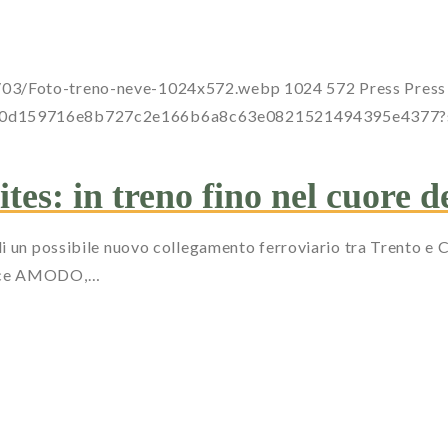
6/03/Foto-treno-neve-1024x572.webp
1024
572
Press
Press
a0dc00d159716e8b727c2e166b6a8c63e0821521494395e437
es: in treno fino nel cuore d
di un possibile nuovo collegamento ferroviario tra Trento e 
Dolce AMODO,…