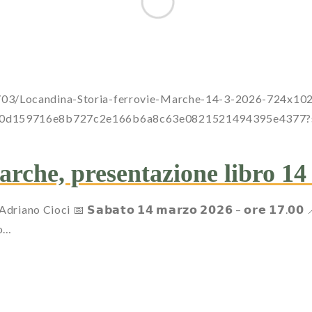
6/03/Locandina-Storia-ferrovie-Marche-14-3-2026-724x10
a0dc00d159716e8b727c2e166b6a8c63e0821521494395e437
Marche, presentazione libro 1
oci 📅 𝗦𝗮𝗯𝗮𝘁𝗼 𝟭𝟰 𝗺𝗮𝗿𝘇𝗼 𝟮𝟬𝟮𝟲 – 𝗼𝗿𝗲 𝟭𝟳.𝟬𝟬 📍 𝗙𝗘
to…