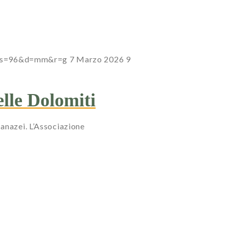
7?s=96&d=mm&r=g
7 Marzo 2026
9
elle Dolomiti
Canazei. L’Associazione