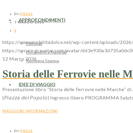
DI:
PRESS
APPROFONDIMENTI
7 MARZO 2026
0
https://www.mobilitadolce.net/wp-content/uploads/202
Editoriali
https://secure.gravatar.com/avatar/dd3e930a3d735
Documenti e Materiali
12 Marzo 2026
Rassegna Stampa
Storia delle Ferrovie nelle 
IDEE DI VIAGGIO
Presentazione libro “Storia delle Ferrovie nelle Marche” di Adriano Ci
(𝘗𝘪𝘢𝘻𝘻𝘢 𝘥𝘦𝘭 𝘗𝘰𝘱𝘰𝘭𝘰) Ingresso libero PROGRAMMA Salu
MAGGIORI INFORMAZIONI
DI:
PRESS