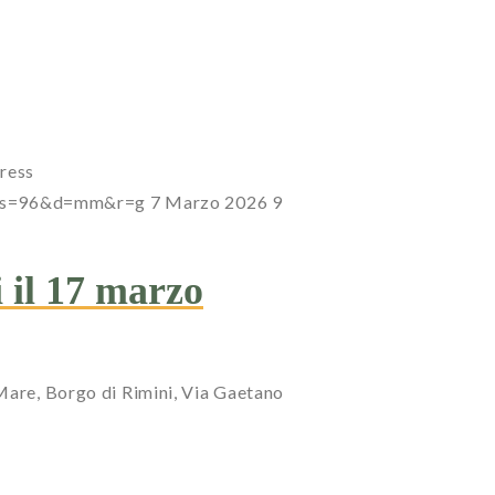
ress
7?s=96&d=mm&r=g
7 Marzo 2026
9
 il 17 marzo
 Mare, Borgo di Rimini, Via Gaetano