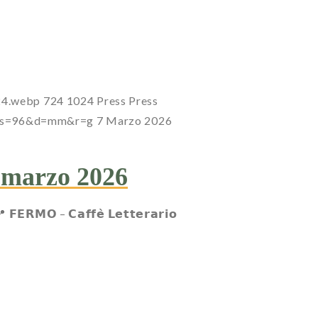
24.webp
724
1024
Press
Press
7?s=96&d=mm&r=g
7 Marzo 2026
4 marzo 2026
𝗠𝗢 – 𝗖𝗮𝗳𝗳𝗲̀ 𝗟𝗲𝘁𝘁𝗲𝗿𝗮𝗿𝗶𝗼