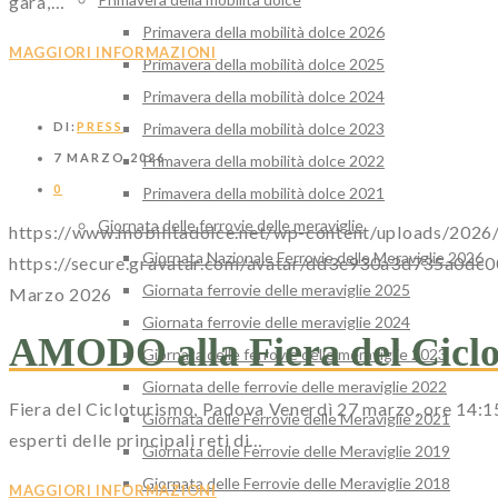
gara,…
Primavera della mobilità dolce 2026
MAGGIORI INFORMAZIONI
Primavera della mobilità dolce 2025
Primavera della mobilità dolce 2024
DI:
PRESS
Primavera della mobilità dolce 2023
7 MARZO 2026
Primavera della mobilità dolce 2022
0
Primavera della mobilità dolce 2021
Giornata delle ferrovie delle meraviglie
https://www.mobilitadolce.net/wp-content/uploads/202
Giornata Nazionale Ferrovie delle Meraviglie 2026
https://secure.gravatar.com/avatar/dd3e930a3d735
Giornata ferrovie delle meraviglie 2025
Marzo 2026
Giornata ferrovie delle meraviglie 2024
AMODO alla Fiera del Ciclo
Giornata delle ferrovie delle meraviglie 2023
Giornata delle ferrovie delle meraviglie 2022
Fiera del Cicloturismo, Padova Venerdì 27 marzo, ore 14:15 T
Giornata delle Ferrovie delle Meraviglie 2021
esperti delle principali reti di…
Giornata delle Ferrovie delle Meraviglie 2019
Giornata delle Ferrovie delle Meraviglie 2018
MAGGIORI INFORMAZIONI