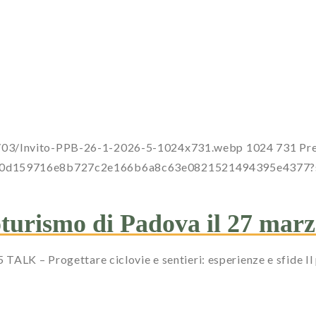
6/03/Invito-PPB-26-1-2026-5-1024x731.webp
1024
731
Pr
a0dc00d159716e8b727c2e166b6a8c63e0821521494395e437
turismo di Padova il 27 mar
ALK – Progettare ciclovie e sentieri: esperienze e sfide Il p