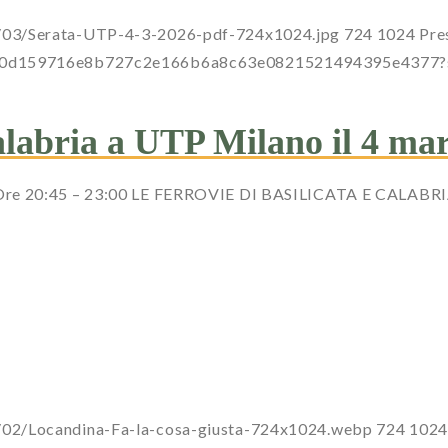
6/03/Serata-UTP-4-3-2026-pdf-724x1024.jpg
724
1024
Pre
a0dc00d159716e8b727c2e166b6a8c63e0821521494395e437
Calabria a UTP Milano il 4 ma
Ore 20:45 – 23:00 LE FERROVIE DI BASILICATA E CALABRIA 
/02/Locandina-Fa-la-cosa-giusta-724x1024.webp
724
1024