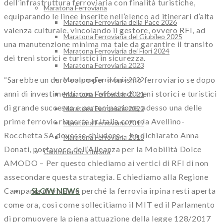
dell’infrastruttura ferroviaria con finalità turistiche,
Maratona Ferroviaria
equiparando le linee inserite nell’elenco ad itinerari d’alta
Maratona Ferroviaria della Pace 2026
valenza culturale, vincolando il gestore, ovvero RFI, ad
Maratona Ferroviaria del Giubileo 2025
una manutenzione minima ma tale da garantire il transito
Maratona Ferroviaria dei Fiori 2024
dei treni storici e turistici in sicurezza.
Maratona Ferroviaria 2023
“Sarebbe un duro colpo per il turismo ferroviario se dopo
Maratona Ferroviaria 2022
anni di investimenti, con l’offerta di treni storici e turistici
Maratona Ferroviaria 2021
di grande successo e partecipazione, adesso una delle
Maratona Ferroviaria 2020
prime ferrovie riaperte in Italia come la Avellino-
Maratona Ferroviaria 2019
Rocchetta SA dovesse chiudere. – ha dichiarato Anna
Maratona Ferroviaria 2018
Donati, portavoce dell’Alleanza per la Mobilità Dolce
Camminando s’impara
AMODO – Per questo chiediamo ai vertici di RFI di non
assecondare questa strategia. E chiediamo alla Regione
SLOW NEWS
Campania di vigilare perché la ferrovia irpina resti aperta
come ora, cosi come sollecitiamo il MIT ed il Parlamento
di promuovere la piena attuazione della legge 128/2017