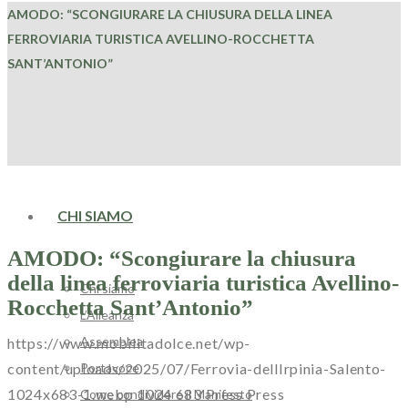
AMODO: “SCONGIURARE LA CHIUSURA DELLA LINEA
FERROVIARIA TURISTICA AVELLINO-ROCCHETTA
SANT’ANTONIO”
HOME
CHI SIAMO
AMODO: “Scongiurare la chiusura
della linea ferroviaria turistica Avellino-
Chi siamo
Rocchetta Sant’Antonio”
L’Alleanza
Assemblea
https://www.mobilitadolce.net/wp-
Portavoce
content/uploads/2025/07/Ferrovia-dellIrpinia-Salento-
1024x683-1.webp
1024
683
Press
Press
Come condividere il Manifesto