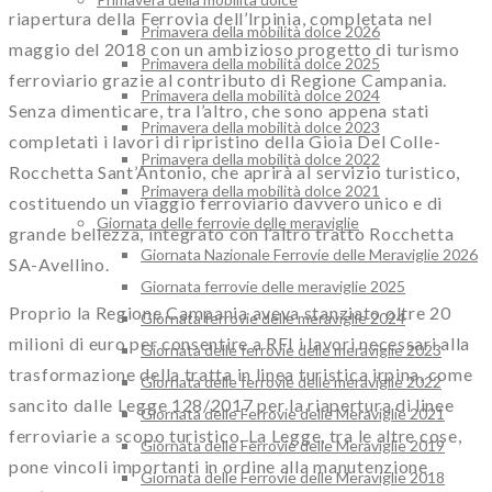
riapertura della Ferrovia dell’Irpinia, completata nel
Primavera della mobilità dolce 2026
maggio del 2018 con un ambizioso progetto di turismo
Primavera della mobilità dolce 2025
ferroviario grazie al contributo di Regione Campania.
Primavera della mobilità dolce 2024
Senza dimenticare, tra l’altro, che sono appena stati
Primavera della mobilità dolce 2023
completati i lavori di ripristino della Gioia Del Colle-
Primavera della mobilità dolce 2022
Rocchetta Sant’Antonio, che aprirà al servizio turistico,
Primavera della mobilità dolce 2021
costituendo un viaggio ferroviario davvero unico e di
Giornata delle ferrovie delle meraviglie
grande bellezza, integrato con l’altro tratto Rocchetta
Giornata Nazionale Ferrovie delle Meraviglie 2026
SA-Avellino.
Giornata ferrovie delle meraviglie 2025
Proprio la Regione Campania aveva stanziato oltre 20
Giornata ferrovie delle meraviglie 2024
milioni di euro per consentire a RFI i lavori necessari alla
Giornata delle ferrovie delle meraviglie 2023
trasformazione della tratta in linea turistica irpina, come
Giornata delle ferrovie delle meraviglie 2022
sancito dalle Legge 128/2017 per la riapertura di linee
Giornata delle Ferrovie delle Meraviglie 2021
ferroviarie a scopo turistico. La Legge, tra le altre cose,
Giornata delle Ferrovie delle Meraviglie 2019
pone vincoli importanti in ordine alla manutenzione
Giornata delle Ferrovie delle Meraviglie 2018