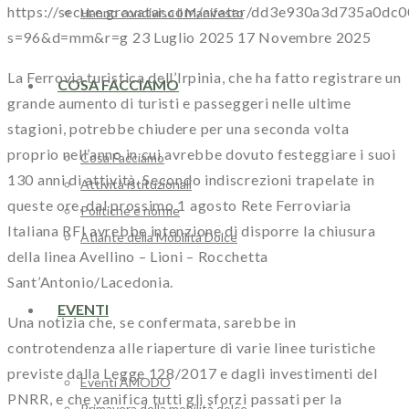
https://secure.gravatar.com/avatar/dd3e930a3d735a
Hanno condiviso il Manifesto
s=96&d=mm&r=g
23 Luglio 2025
17 Novembre 2025
La Ferrovia turistica dell’Irpinia, che ha fatto registrare un
COSA FACCIAMO
grande aumento di turisti e passeggeri nelle ultime
stagioni, potrebbe chiudere per una seconda volta
proprio nell’anno in cui avrebbe dovuto festeggiare i suoi
Cosa Facciamo
130 anni di attività. Secondo indiscrezioni trapelate in
Attività istituzionali
queste ore, dal prossimo 1 agosto Rete Ferroviaria
Politiche e norme
Italiana RFI avrebbe intenzione di disporre la chiusura
Atlante della Mobilità Dolce
della linea Avellino – Lioni – Rocchetta
Sant’Antonio/Lacedonia.
EVENTI
Una notizia che, se confermata, sarebbe in
controtendenza alle riaperture di varie linee turistiche
previste dalla Legge 128/2017 e dagli investimenti del
Eventi AMODO
PNRR, e che vanifica tutti gli sforzi passati per la
Primavera della mobilità dolce