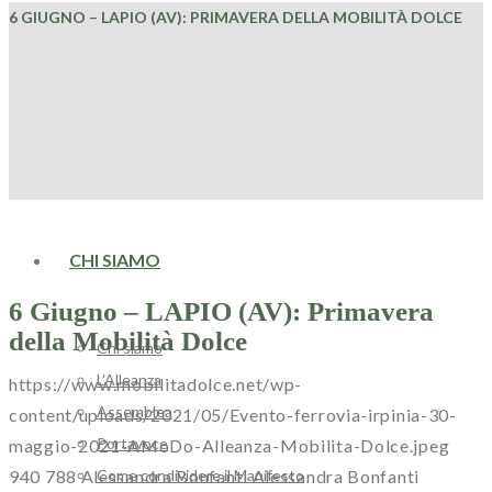
6 GIUGNO – LAPIO (AV): PRIMAVERA DELLA MOBILITÀ DOLCE
HOME
CHI SIAMO
6 Giugno – LAPIO (AV): Primavera
della Mobilità Dolce
Chi siamo
L’Alleanza
https://www.mobilitadolce.net/wp-
Assemblea
content/uploads/2021/05/Evento-ferrovia-irpinia-30-
Portavoce
maggio-2021-AMoDo-Alleanza-Mobilita-Dolce.jpeg
Come condividere il Manifesto
940
788
Alessandra Bonfanti
Alessandra Bonfanti