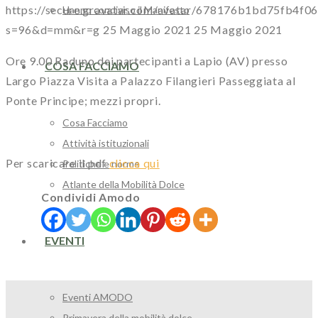
https://secure.gravatar.com/avatar/678176b1bd75fb4
Hanno condiviso il Manifesto
s=96&d=mm&r=g
25 Maggio 2021
25 Maggio 2021
Ore 9.00 Raduno dei partecipanti a Lapio (AV) presso
COSA FACCIAMO
Largo Piazza Visita a Palazzo Filangieri Passeggiata al
Ponte Principe; mezzi propri.
Cosa Facciamo
Attività istituzionali
Per scaricare il pdf
clicca qui
Politiche e norme
Atlante della Mobilità Dolce
Condividi Amodo
EVENTI
Eventi AMODO
Primavera della mobilità dolce