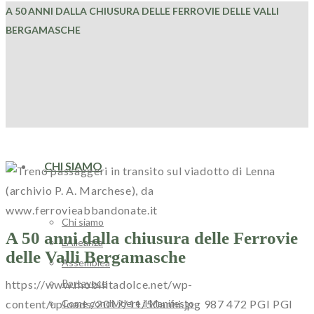
A 50 ANNI DALLA CHIUSURA DELLE FERROVIE DELLE VALLI
BERGAMASCHE
HOME
CHI SIAMO
Chi siamo
A 50 anni dalla chiusura delle Ferrovie
L’Alleanza
delle Valli Bergamasche
Assemblea
Portavoce
https://www.mobilitadolce.net/wp-
Come condividere il Manifesto
content/uploads/2017/11/50anni.jpg
987
472
PGI
PGI