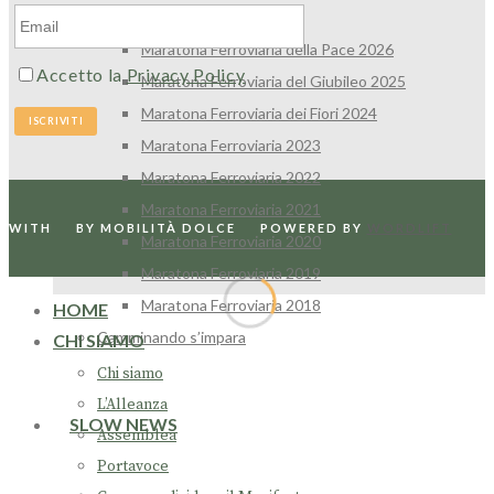
Maratona Ferroviaria
Maratona Ferroviaria della Pace 2026
Accetto la
Privacy Policy
Maratona Ferroviaria del Giubileo 2025
Maratona Ferroviaria dei Fiori 2024
Maratona Ferroviaria 2023
Maratona Ferroviaria 2022
Maratona Ferroviaria 2021
WITH
BY MOBILITÀ DOLCE
POWERED BY
WORDLIFT
Maratona Ferroviaria 2020
Maratona Ferroviaria 2019
Maratona Ferroviaria 2018
HOME
Camminando s’impara
CHI SIAMO
Chi siamo
L’Alleanza
SLOW NEWS
Assemblea
Portavoce