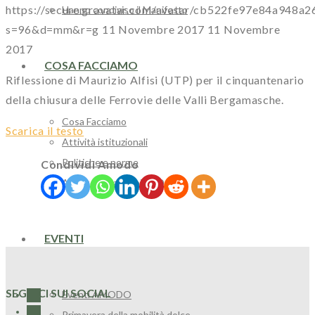
https://secure.gravatar.com/avatar/cb522fe97e84a94
Hanno condiviso il Manifesto
s=96&d=mm&r=g
11 Novembre 2017
11 Novembre
2017
COSA FACCIAMO
Riflessione di Maurizio Alfisi (UTP) per il cinquantenario
della chiusura delle Ferrovie delle Valli Bergamasche.
Cosa Facciamo
Scarica il testo
Attività istituzionali
Politiche e norme
Condividi Amodo
Atlante della Mobilità Dolce
EVENTI
SEGUICI SUI SOCIAL
Eventi AMODO
Primavera della mobilità dolce