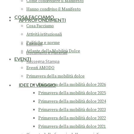
Come condividere il Manifesto
Hanno condiviso il Manifesto
COSA FACCIAMO
APPROFONDIMENTI
Cosa Facciamo
Attività istituzionali
Politiche e norme
Editoriali
Atlante della Mobilità Dolce
Documenti e Materiali
EVENTI
Rassegna Stampa
Eventi AMODO
Primavera della mobilità dolce
IDEE DI VIAGGIO
Primavera della mobilità dolce 2026
Primavera della mobilità dolce 2025
Primavera della mobilità dolce 2024
Primavera della mobilità dolce 2023
Primavera della mobilità dolce 2022
Primavera della mobilità dolce 2021