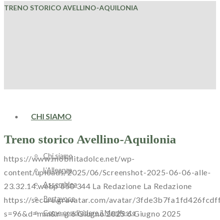
TRENO STORICO AVELLINO-AQUILONIA
HOME
CHI SIAMO
Treno storico Avellino-Aquilonia
Chi siamo
https://www.mobilitadolce.net/wp-
L’Alleanza
content/uploads/2025/06/Screenshot-2025-06-06-alle-
Assemblea
23.32.14.webp
650
344
La Redazione
La Redazione
Portavoce
https://secure.gravatar.com/avatar/3fde3b7fa1fd426
Come condividere il Manifesto
s=96&d=mm&r=g
6 Giugno 2025
6 Giugno 2025