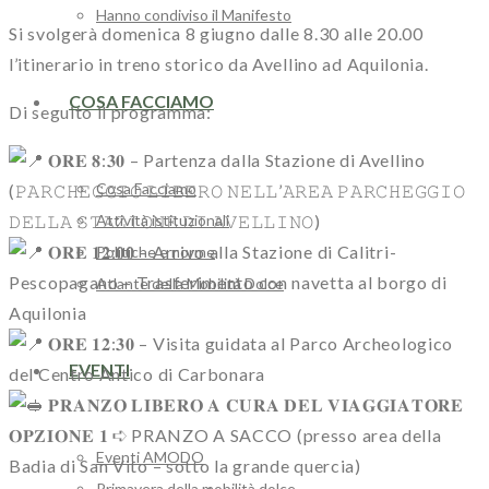
Hanno condiviso il Manifesto
Si svolgerà domenica 8 giugno dalle 8.30 alle 20.00
l’itinerario in treno storico da Avellino ad Aquilonia.
COSA FACCIAMO
Di seguito il programma:
𝐎𝐑𝐄 𝟖:𝟑𝟎 – Partenza dalla Stazione di Avellino
Cosa Facciamo
(𝙿𝙰𝚁𝙲𝙷𝙴𝙶𝙶𝙸𝙾 𝙻𝙸𝙱𝙴𝚁𝙾 𝙽𝙴𝙻𝙻’𝙰𝚁𝙴𝙰 𝙿𝙰𝚁𝙲𝙷𝙴𝙶𝙶𝙸𝙾
Attività istituzionali
𝙳𝙴𝙻𝙻𝙰 𝚂𝚃𝙰𝚉𝙸𝙾𝙽𝙴 𝙳𝙸 𝙰𝚅𝙴𝙻𝙻𝙸𝙽𝙾)
𝐎𝐑𝐄 𝟏𝟐:𝟎𝟎 – Arrivo alla Stazione di Calitri-
Politiche e norme
Pescopagano – Trasferimento con navetta al borgo di
Atlante della Mobilità Dolce
Aquilonia
𝐎𝐑𝐄 𝟏𝟐:𝟑𝟎 – Visita guidata al Parco Archeologico
EVENTI
del Centro Antico di Carbonara
𝐏𝐑𝐀𝐍𝐙𝐎 𝐋𝐈𝐁𝐄𝐑𝐎 𝐀 𝐂𝐔𝐑𝐀 𝐃𝐄𝐋 𝐕𝐈𝐀𝐆𝐆𝐈𝐀𝐓𝐎𝐑𝐄
𝐎𝐏𝐙𝐈𝐎𝐍𝐄 𝟏 ➪ PRANZO A SACCO (presso area della
Eventi AMODO
Badia di San Vito – sotto la grande quercia)
Primavera della mobilità dolce