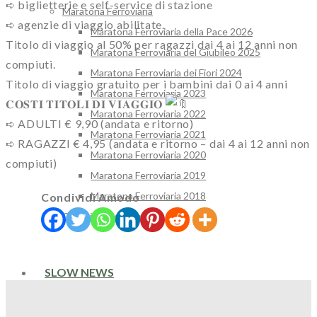
➪ biglietterie e self-service di stazione
Maratona Ferroviaria
➪ agenzie di viaggio abilitate.
Maratona Ferroviaria della Pace 2026
Titolo di viaggio al 50% per ragazzi dai 4 ai 12 anni non
Maratona Ferroviaria del Giubileo 2025
compiuti.
Maratona Ferroviaria dei Fiori 2024
Titolo di viaggio gratuito per i bambini dai 0 ai 4 anni
Maratona Ferroviaria 2023
𝐂𝐎𝐒𝐓𝐈 𝐓𝐈𝐓𝐎𝐋𝐈 𝐃𝐈 𝐕𝐈𝐀𝐆𝐆𝐈𝐎
Maratona Ferroviaria 2022
➪ ADULTI € 9,90 (andata e ritorno)
Maratona Ferroviaria 2021
➪ RAGAZZI € 4,95 (andata e ritorno – dai 4 ai 12 anni non
Maratona Ferroviaria 2020
compiuti)
Maratona Ferroviaria 2019
Maratona Ferroviaria 2018
Condividi Amodo
Camminando s’impara
SLOW NEWS