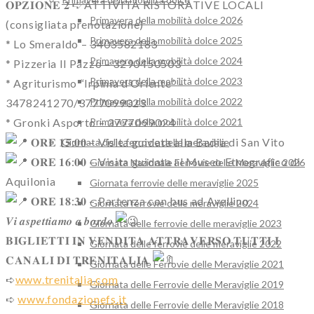
𝐎𝐏𝐙𝐈𝐎𝐍𝐄 𝟐 ➪ ATTIVITÀ RISTORATIVE LOCALI
Primavera della mobilità dolce 2026
(consigliata prenotazione)
Primavera della mobilità dolce 2025
* Lo Smeraldo – 3403582183
Primavera della mobilità dolce 2024
* Pizzeria Il Pazzo – 3290450503
Primavera della mobilità dolce 2023
* Agriturismo “Irpinia d’Oriente” –
Primavera della mobilità dolce 2022
3478241270/3777099023
Primavera della mobilità dolce 2021
* Gronki Asporto – 3777099024
𝐎𝐑𝐄 𝟏𝟓:𝟎𝟎 – Visita guidata alla Badia di San Vito
Giornata delle ferrovie delle meraviglie
𝐎𝐑𝐄 𝟏𝟔:𝟎𝟎 – Visita guidata al Museo Etnografico di
Giornata Nazionale Ferrovie delle Meraviglie 2026
Aquilonia
Giornata ferrovie delle meraviglie 2025
𝐎𝐑𝐄 𝟏𝟖:𝟑𝟎 – Partenza con bus ad Avellino
Giornata ferrovie delle meraviglie 2024
𝑽𝒊 𝒂𝒔𝒑𝒆𝒕𝒕𝒊𝒂𝒎𝒐 𝒂 𝒃𝒐𝒓𝒅𝒐
Giornata delle ferrovie delle meraviglie 2023
𝐁𝐈𝐆𝐋𝐈𝐄𝐓𝐓𝐈 𝐈𝐍 𝐕𝐄𝐍𝐃𝐈𝐓𝐀 𝐀𝐓𝐓𝐑𝐀𝐕𝐄𝐑𝐒𝐎 𝐓𝐔𝐓𝐓𝐈 𝐈
Giornata delle ferrovie delle meraviglie 2022
𝐂𝐀𝐍𝐀𝐋𝐈 𝐃𝐈 𝐓𝐑𝐄𝐍𝐈𝐓𝐀𝐋𝐈𝐀
Giornata delle Ferrovie delle Meraviglie 2021
➪
www.trenitalia.com
Giornata delle Ferrovie delle Meraviglie 2019
➪
www.fondazionefs.it
Giornata delle Ferrovie delle Meraviglie 2018