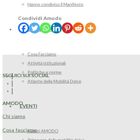
Hanno condiviso il Manifesto
Condividi Amodo
COSA FACCIAMO
Cosa Facciamo
Attività istituzionali
Politiche e norme
SEGUICI SUI SOCIAL
Atlante della Mobilità Dolce
AMODO
EVENTI
Chi siamo
Cosa facciamo
Eventi AMODO
Primavera della mobilità dolce