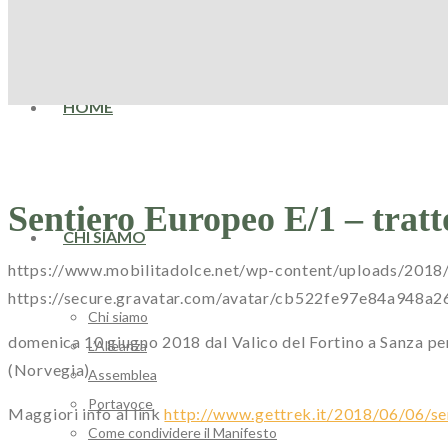
HOME
Sentiero Europeo E/1 – tratt
CHI SIAMO
https://www.mobilitadolce.net/wp-content/uploads/2018
https://secure.gravatar.com/avatar/cb522fe97e84a9
Chi siamo
domenica 10 giugno 2018 dal Valico del Fortino a Sanza per
L’Alleanza
(Norvegia)
Assemblea
Portavoce
Maggiori info al link
http://www.gettrek.it/2018/06/06/s
Come condividere il Manifesto