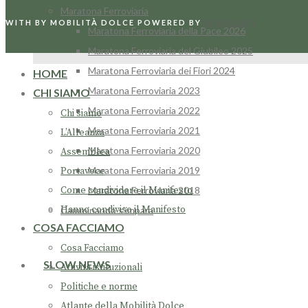
Maratona Ferroviaria
WITH
BY MOBILITÀ DOLCE
POWERED BY
WORDLIFT
Maratona Ferroviaria della Pace 2026
Maratona Ferroviaria del Giubileo 2025
Maratona Ferroviaria dei Fiori 2024
HOME
Maratona Ferroviaria 2023
CHI SIAMO
Maratona Ferroviaria 2022
Chi siamo
Maratona Ferroviaria 2021
L’Alleanza
Maratona Ferroviaria 2020
Assemblea
Maratona Ferroviaria 2019
Portavoce
Maratona Ferroviaria 2018
Come condividere il Manifesto
Hanno condiviso il Manifesto
Camminando s’impara
COSA FACCIAMO
Cosa Facciamo
SLOW NEWS
Attività istituzionali
Politiche e norme
Atlante della Mobilità Dolce