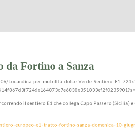
o da Fortino a Sanza
/06/Locandina-per-mobilità-dolce-Verde-Sentiero-E1-724x
48a2614f867d3f7246e164873c7e6838e351833ef2f0235901
correndo il sentiero E1 che collega Capo Passero (Sicilia) 
entiero-europeo-e1-tratto-fortino-sanza-domenica-10-giu