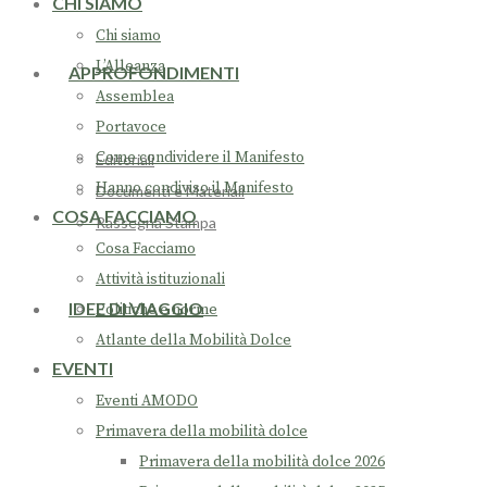
CHI SIAMO
Chi siamo
L’Alleanza
APPROFONDIMENTI
Assemblea
Portavoce
Come condividere il Manifesto
Editoriali
Hanno condiviso il Manifesto
Documenti e Materiali
COSA FACCIAMO
Rassegna Stampa
Cosa Facciamo
Attività istituzionali
IDEE DI VIAGGIO
Politiche e norme
Atlante della Mobilità Dolce
EVENTI
Eventi AMODO
Primavera della mobilità dolce
Primavera della mobilità dolce 2026