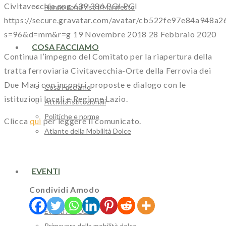
Civitavecchia.png
639
386
PGI
PGI
Hanno condiviso il Manifesto
https://secure.gravatar.com/avatar/cb522fe97e84a94
s=96&d=mm&r=g
19 Novembre 2018
28 Febbraio 2020
COSA FACCIAMO
Continua l’impegno del Comitato per la riapertura della
tratta ferroviaria Civitavecchia-Orte della Ferrovia dei
Due Mari con incontri, proposte e dialogo con le
Cosa Facciamo
istituzioni locali e Regione Lazio.
Attività istituzionali
Politiche e norme
Clicca
qui
per leggere il comunicato.
Atlante della Mobilità Dolce
EVENTI
Condividi Amodo
Eventi AMODO
Primavera della mobilità dolce