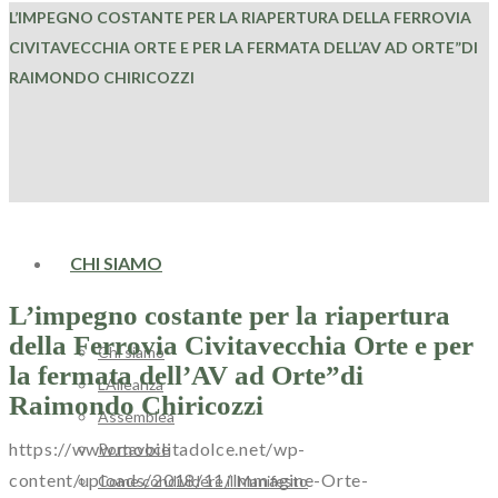
L’IMPEGNO COSTANTE PER LA RIAPERTURA DELLA FERROVIA
CIVITAVECCHIA ORTE E PER LA FERMATA DELL’AV AD ORTE”DI
RAIMONDO CHIRICOZZI
HOME
CHI SIAMO
L’impegno costante per la riapertura
della Ferrovia Civitavecchia Orte e per
Chi siamo
la fermata dell’AV ad Orte”di
L’Alleanza
Raimondo Chiricozzi
Assemblea
https://www.mobilitadolce.net/wp-
Portavoce
content/uploads/2018/11/Immagine-Orte-
Come condividere il Manifesto